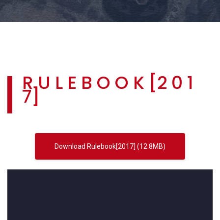
R U L E B O O K [2 0 1
7]
Download Rulebook[2017] (12.8MB)