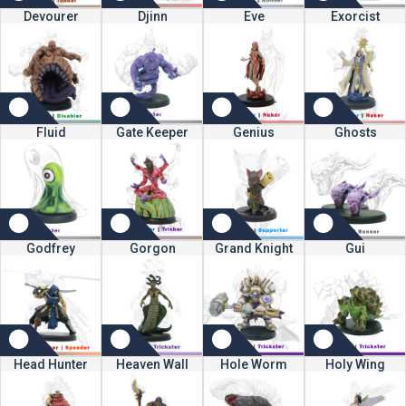
Devourer
Djinn
Eve
Exorcist
Fluid
Gate Keeper
Genius
Ghosts
Godfrey
Gorgon
Grand Knight
Gui
Head Hunter
Heaven Wall
Hole Worm
Holy Wing