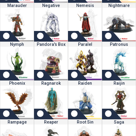
Marauder
Negative
Nemesis
Nightmare
Nymph
Pandora's Box
Paralel
Patronus
Phoenix
Ragnarok
Raiden
Raijin
Rampage
Reaper
Root Sin
Saga