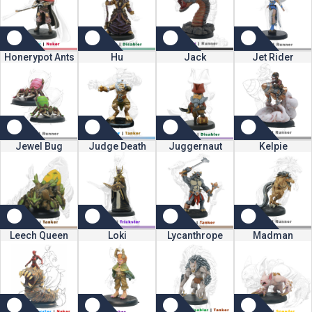
Honerypot Ants
Hu
Jack
Jet Rider
Jewel Bug
Judge Death
Juggernaut
Kelpie
Leech Queen
Loki
Lycanthrope
Madman