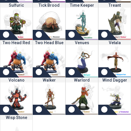
Sulfuric
Tick Brood
Time Keeper
Treant
Two Head Red
Two Head Blue
Venues
Vetala
Volcano
Walker
Warlord
Wind Dagger
Wisp Stone