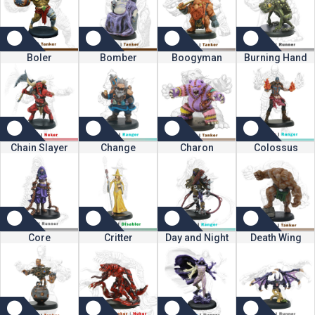
Boler
Bomber
Boogyman
Burning Hand
Chain Slayer
Change
Charon
Colossus
Core
Critter
Day and Night
Death Wing