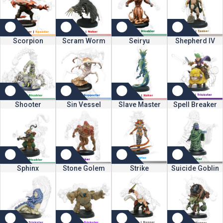
Scorpion
Scram Worm
Seiryu
Shepherd IV
Shooter
Sin Vessel
Slave Master
Spell Breaker
Sphinx
Stone Golem
Strike
Suicide Goblin