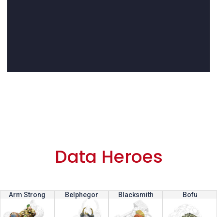
Data Heroes
Arm Strong
Belphegor
Blacksmith
Bofu