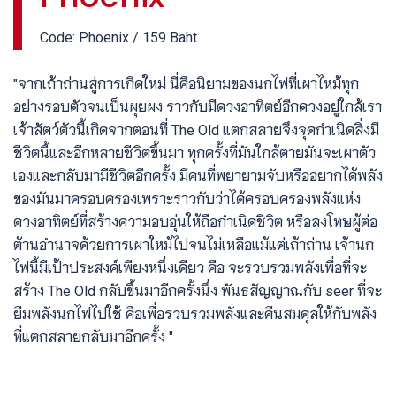
Code: Phoenix / 159 Baht
"จากเถ้าถ่านสู่การเกิดใหม่ นี่คือนิยามของนกไฟที่เผาไหม้ทุก
อย่างรอบตัวจนเป็นผุยผง ราวกับมีดวงอาทิตย์อีกดวงอยู่ใกล้เรา
เจ้าสัตว์ตัวนี้เกิดจากตอนที่ The Old แตกสลายจึงจุดกำเนิดสิ่งมี
ชีวิตนี้และอีกหลายชีวิตขึ้นมา ทุกครั้งที่มันใกล้ตายมันจะเผาตัว
เองและกลับมามีชีวิตอีกครั้ง มีคนที่พยายามจับหรืออยากได้พลัง
ของมันมาครอบครองเพราะราวกับว่าได้ครอบครองพลังแห่ง
ดวงอาทิตย์ที่สร้างความอบอุ่นให้ถือกำเนิดชีวิต หรือลงโทษผู้ต่อ
ต้านอำนาจด้วยการเผาใหม้ไปจนไม่เหลือแม้แต่เถ้าถ่าน เจ้านก
ไฟนี้มีเป้าประสงค์เพียงหนึ่งเดียว คือ จะรวบรวมพลังเพื่อที่จะ
สร้าง The Old กลับขึ้นมาอีกครั้งนึ่ง พันธสัญญาณกับ seer ที่จะ
ยืมพลังนกไฟไปใช้ คือเพื่อรวบรวมพลังและคืนสมดุลให้กับพลัง
ที่แตกสลายกลับมาอีกครั้ง "